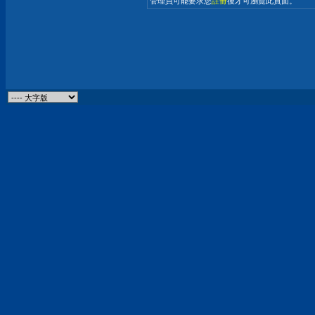
管理員可能要求您
註冊
後才可瀏覽此頁面。