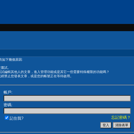
有如下幾個原因:
次嘗試。
嘗試編輯其他人的文章，進入管理功能或是其它一些需要特殊權限的功能嗎？
已經禁止您發表文章，或是您的帳號正在等待啟用。
帳戶:
密碼:
忘記密碼？
記住我?