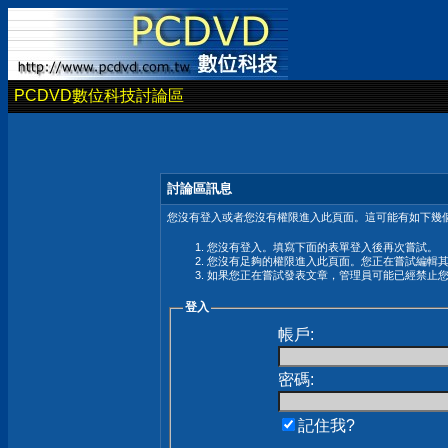
PCDVD數位科技討論區
討論區訊息
您沒有登入或者您沒有權限進入此頁面。這可能有如下幾個
您沒有登入。填寫下面的表單登入後再次嘗試。
您沒有足夠的權限進入此頁面。您正在嘗試編輯
如果您正在嘗試發表文章，管理員可能已經禁止
登入
帳戶:
密碼:
記住我?