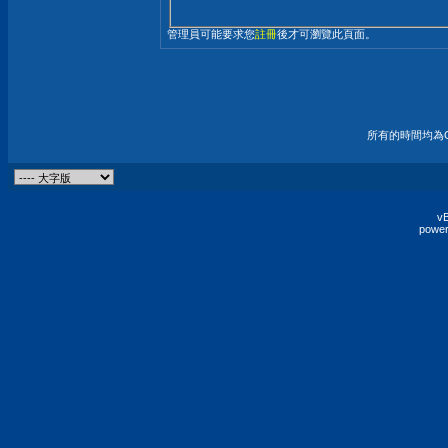
管理員可能要求您
註冊
後才可瀏覽此頁面。
所有的時間均為G
vB
power