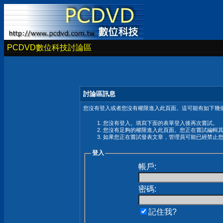
PCDVD數位科技討論區
討論區訊息
您沒有登入或者您沒有權限進入此頁面。這可能有如下幾個
您沒有登入。填寫下面的表單登入後再次嘗試。
您沒有足夠的權限進入此頁面。您正在嘗試編輯
如果您正在嘗試發表文章，管理員可能已經禁止
登入
帳戶:
密碼:
記住我?