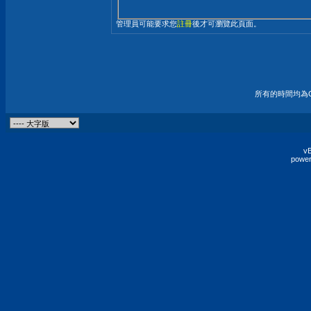
管理員可能要求您
註冊
後才可瀏覽此頁面。
所有的時間均為G
vB
power