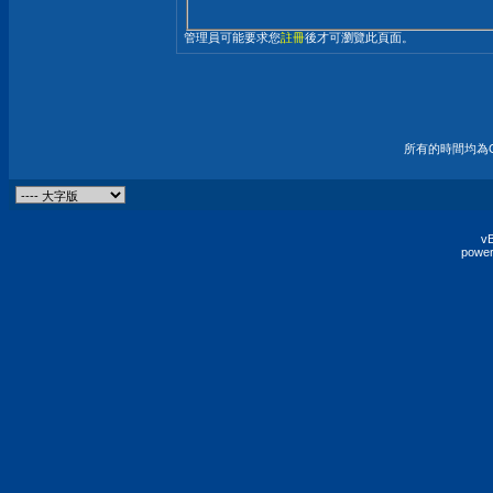
管理員可能要求您
註冊
後才可瀏覽此頁面。
所有的時間均為G
vB
power