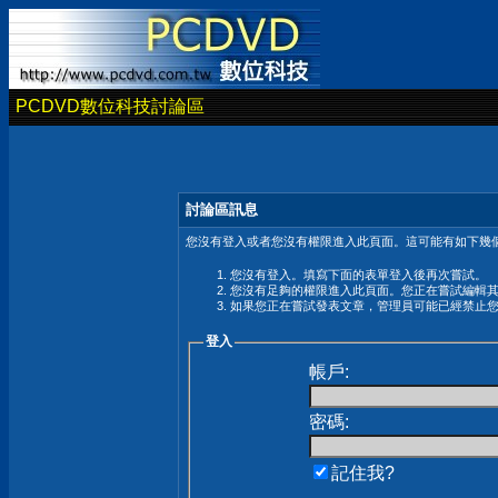
PCDVD數位科技討論區
討論區訊息
您沒有登入或者您沒有權限進入此頁面。這可能有如下幾個
您沒有登入。填寫下面的表單登入後再次嘗試。
您沒有足夠的權限進入此頁面。您正在嘗試編輯
如果您正在嘗試發表文章，管理員可能已經禁止
登入
帳戶:
密碼:
記住我?