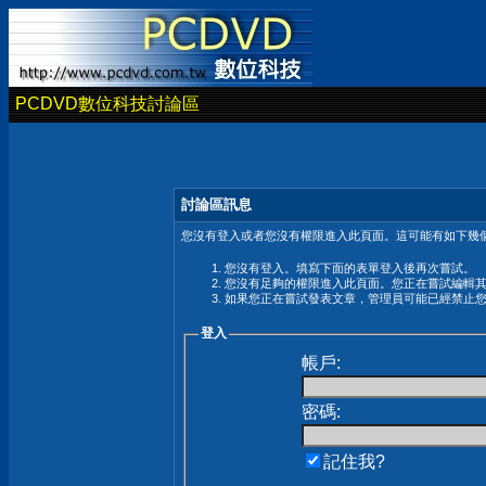
PCDVD數位科技討論區
討論區訊息
您沒有登入或者您沒有權限進入此頁面。這可能有如下幾個
您沒有登入。填寫下面的表單登入後再次嘗試。
您沒有足夠的權限進入此頁面。您正在嘗試編輯
如果您正在嘗試發表文章，管理員可能已經禁止
登入
帳戶:
密碼:
記住我?