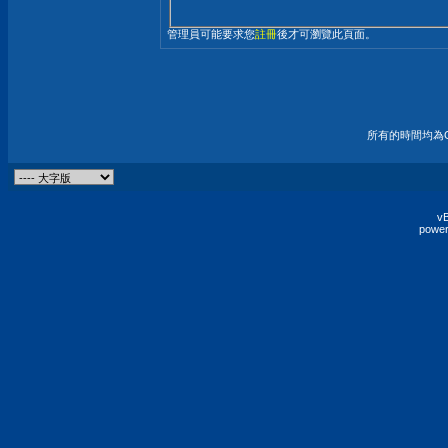
管理員可能要求您
註冊
後才可瀏覽此頁面。
所有的時間均為G
vB
power