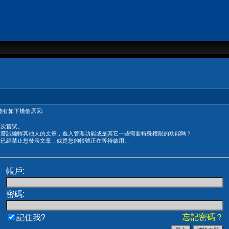
有如下幾個原因:
再次嘗試。
在嘗試編輯其他人的文章，進入管理功能或是其它一些需要特殊權限的功能嗎？
能已經禁止您發表文章，或是您的帳號正在等待啟用。
帳戶:
密碼:
忘記密碼？
記住我?