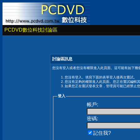
PCDVD數位科技討論區
討論區訊息
您沒有登入或者您沒有權限進入此頁面。這可能有如下幾個
您沒有登入。填寫下面的表單登入後再次嘗試。
您沒有足夠的權限進入此頁面。您正在嘗試編輯
如果您正在嘗試發表文章，管理員可能已經禁止
登入
帳戶:
密碼:
記住我?