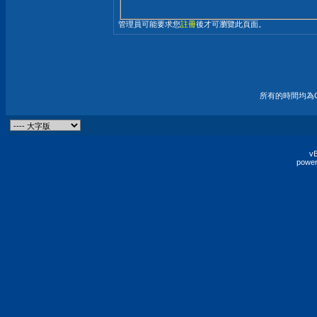
管理員可能要求您
註冊
後才可瀏覽此頁面。
所有的時間均為G
vB
power