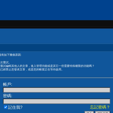
有如下幾個原因:
再次嘗試。
在嘗試編輯其他人的文章，進入管理功能或是其它一些需要特殊權限的功能嗎？
能已經禁止您發表文章，或是您的帳號正在等待啟用。
帳戶:
密碼:
忘記密碼？
記住我?