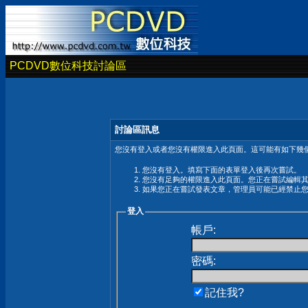
PCDVD數位科技討論區
討論區訊息
您沒有登入或者您沒有權限進入此頁面。這可能有如下幾個
您沒有登入。填寫下面的表單登入後再次嘗試。
您沒有足夠的權限進入此頁面。您正在嘗試編輯
如果您正在嘗試發表文章，管理員可能已經禁止
登入
帳戶:
密碼:
記住我?