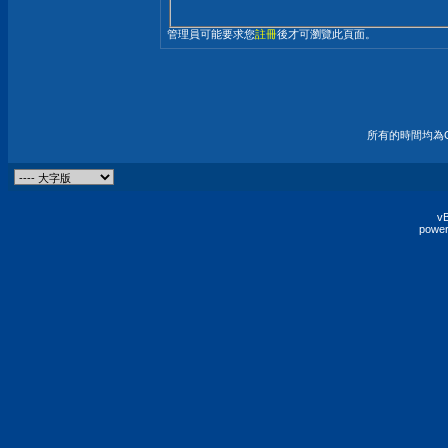
管理員可能要求您
註冊
後才可瀏覽此頁面。
所有的時間均為G
vB
power