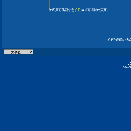
管理員可能要求您
註冊
後才可瀏覽此頁面。
所有的時間均為G
vB
power