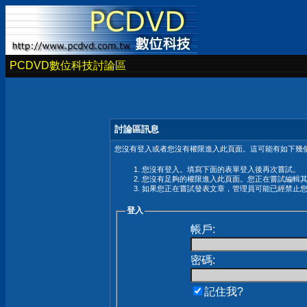
PCDVD數位科技討論區
討論區訊息
您沒有登入或者您沒有權限進入此頁面。這可能有如下幾個
您沒有登入。填寫下面的表單登入後再次嘗試。
您沒有足夠的權限進入此頁面。您正在嘗試編輯
如果您正在嘗試發表文章，管理員可能已經禁止
登入
帳戶:
密碼:
記住我?