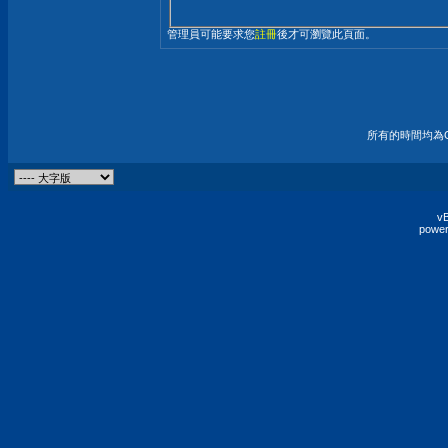
管理員可能要求您
註冊
後才可瀏覽此頁面。
所有的時間均為G
vB
power