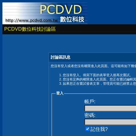
PCDVD數位科技討論區
討論區訊息
您沒有登入或者您沒有權限進入此頁面。這可能有如下幾個
您沒有登入。填寫下面的表單登入後再次嘗試。
您沒有足夠的權限進入此頁面。您正在嘗試編輯
如果您正在嘗試發表文章，管理員可能已經禁止
登入
帳戶:
密碼:
記住我?