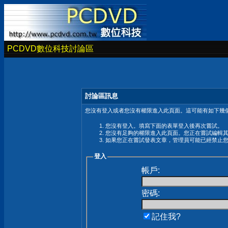
PCDVD數位科技討論區
討論區訊息
您沒有登入或者您沒有權限進入此頁面。這可能有如下幾個
您沒有登入。填寫下面的表單登入後再次嘗試。
您沒有足夠的權限進入此頁面。您正在嘗試編輯
如果您正在嘗試發表文章，管理員可能已經禁止
登入
帳戶:
密碼:
記住我?