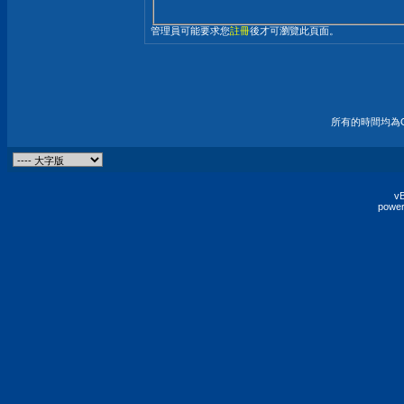
管理員可能要求您
註冊
後才可瀏覽此頁面。
所有的時間均為G
vB
power