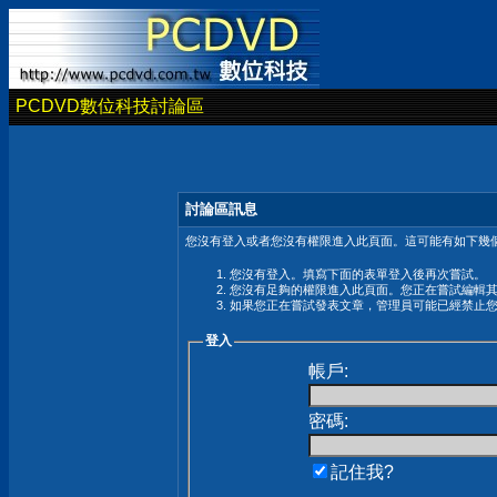
PCDVD數位科技討論區
討論區訊息
您沒有登入或者您沒有權限進入此頁面。這可能有如下幾個
您沒有登入。填寫下面的表單登入後再次嘗試。
您沒有足夠的權限進入此頁面。您正在嘗試編輯
如果您正在嘗試發表文章，管理員可能已經禁止
登入
帳戶:
密碼:
記住我?