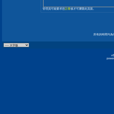
管理員可能要求您
註冊
後才可瀏覽此頁面。
所有的時間均為G
vB
power