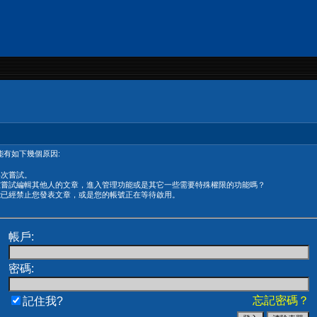
有如下幾個原因:
再次嘗試。
在嘗試編輯其他人的文章，進入管理功能或是其它一些需要特殊權限的功能嗎？
能已經禁止您發表文章，或是您的帳號正在等待啟用。
帳戶:
密碼:
忘記密碼？
記住我?