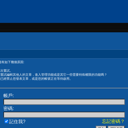
有如下幾個原因:
再次嘗試。
在嘗試編輯其他人的文章，進入管理功能或是其它一些需要特殊權限的功能嗎？
能已經禁止您發表文章，或是您的帳號正在等待啟用。
帳戶:
密碼:
忘記密碼？
記住我?