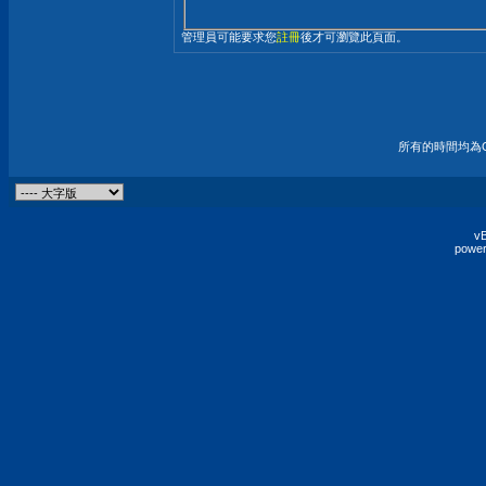
管理員可能要求您
註冊
後才可瀏覽此頁面。
所有的時間均為G
vB
power