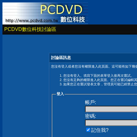
PCDVD數位科技討論區
討論區訊息
您沒有登入或者您沒有權限進入此頁面。這可能有如下幾個
您沒有登入。填寫下面的表單登入後再次嘗試。
您沒有足夠的權限進入此頁面。您正在嘗試編輯
如果您正在嘗試發表文章，管理員可能已經禁止
登入
帳戶:
密碼:
記住我?