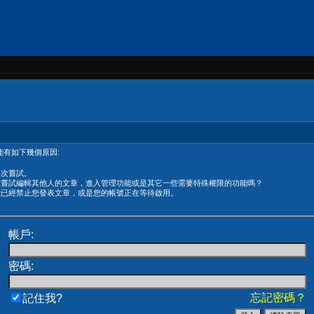
有如下幾個原因:
再次嘗試。
在嘗試編輯其他人的文章，進入管理功能或是其它一些需要特殊權限的功能嗎？
能已經禁止您發表文章，或是您的帳號正在等待啟用。
帳戶:
密碼:
忘記密碼？
記住我?