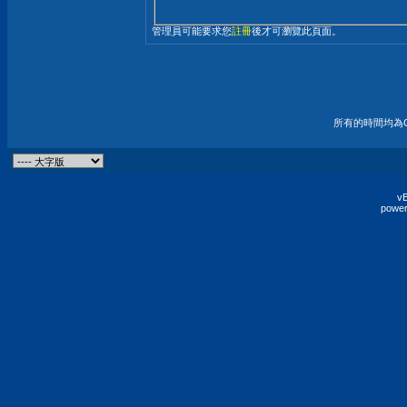
管理員可能要求您
註冊
後才可瀏覽此頁面。
所有的時間均為G
vB
power