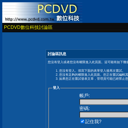
PCDVD數位科技討論區
討論區訊息
您沒有登入或者您沒有權限進入此頁面。這可能有如下幾個
您沒有登入。填寫下面的表單登入後再次嘗試。
您沒有足夠的權限進入此頁面。您正在嘗試編輯
如果您正在嘗試發表文章，管理員可能已經禁止
登入
帳戶:
密碼:
記住我?