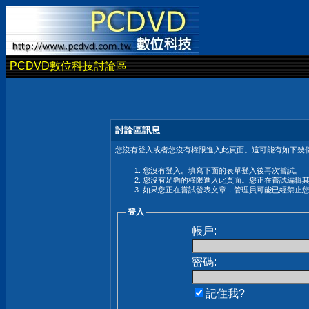
PCDVD數位科技討論區
討論區訊息
您沒有登入或者您沒有權限進入此頁面。這可能有如下幾個
您沒有登入。填寫下面的表單登入後再次嘗試。
您沒有足夠的權限進入此頁面。您正在嘗試編輯
如果您正在嘗試發表文章，管理員可能已經禁止
登入
帳戶:
密碼:
記住我?