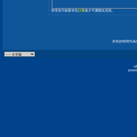
管理員可能要求您
註冊
後才可瀏覽此頁面。
所有的時間均為G
vB
power