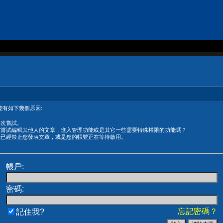
有如下幾個原因:
再次嘗試。
在嘗試編輯其他人的文章，進入管理功能或是其它一些需要特殊權限的功能嗎？
能已經禁止您發表文章，或是您的帳號正在等待啟用。
帳戶:
密碼:
忘記密碼？
記住我?