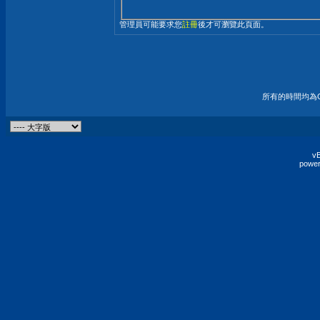
管理員可能要求您
註冊
後才可瀏覽此頁面。
所有的時間均為G
vB
power