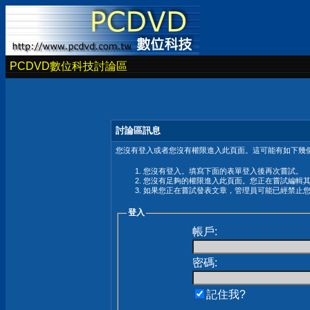
PCDVD數位科技討論區
討論區訊息
您沒有登入或者您沒有權限進入此頁面。這可能有如下幾個
您沒有登入。填寫下面的表單登入後再次嘗試。
您沒有足夠的權限進入此頁面。您正在嘗試編輯
如果您正在嘗試發表文章，管理員可能已經禁止
登入
帳戶:
密碼:
記住我?