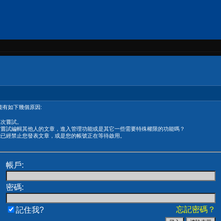
有如下幾個原因:
再次嘗試。
在嘗試編輯其他人的文章，進入管理功能或是其它一些需要特殊權限的功能嗎？
能已經禁止您發表文章，或是您的帳號正在等待啟用。
帳戶:
密碼:
忘記密碼？
記住我?