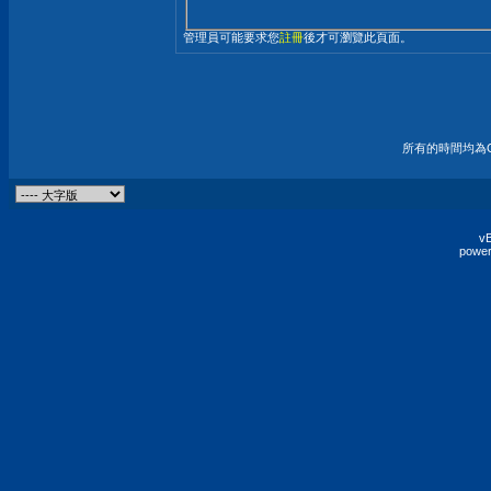
管理員可能要求您
註冊
後才可瀏覽此頁面。
所有的時間均為G
vB
power