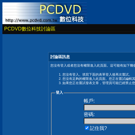
PCDVD數位科技討論區
討論區訊息
您沒有登入或者您沒有權限進入此頁面。這可能有如下幾個
您沒有登入。填寫下面的表單登入後再次嘗試。
您沒有足夠的權限進入此頁面。您正在嘗試編輯
如果您正在嘗試發表文章，管理員可能已經禁止
登入
帳戶:
密碼:
記住我?