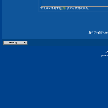
管理員可能要求您
註冊
後才可瀏覽此頁面。
所有的時間均為G
vB
power