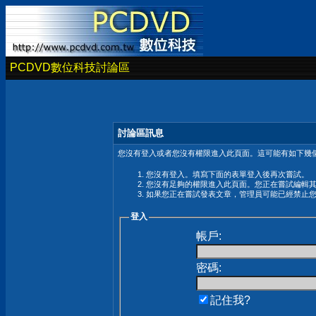
PCDVD數位科技討論區
討論區訊息
您沒有登入或者您沒有權限進入此頁面。這可能有如下幾個
您沒有登入。填寫下面的表單登入後再次嘗試。
您沒有足夠的權限進入此頁面。您正在嘗試編輯
如果您正在嘗試發表文章，管理員可能已經禁止
登入
帳戶:
密碼:
記住我?