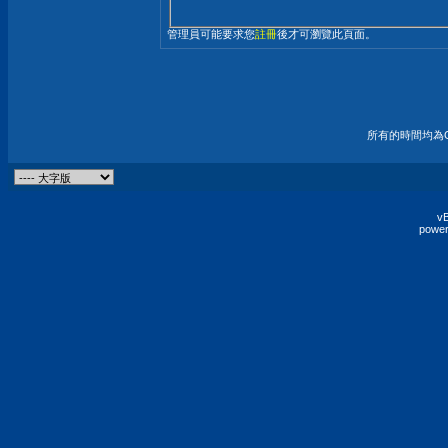
管理員可能要求您
註冊
後才可瀏覽此頁面。
所有的時間均為G
vB
power