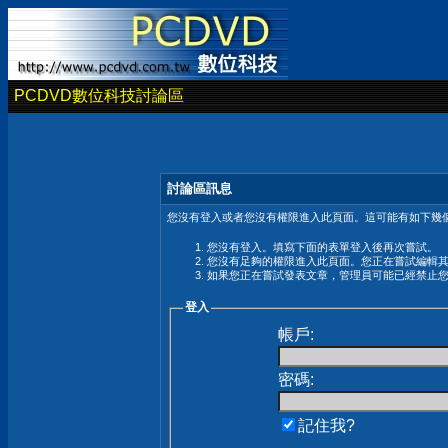
PCDVD數位科技討論區
討論區訊息
您沒有登入或者您沒有權限進入此頁面。這可能有如下幾個
您沒有登入。填寫下面的表單登入後再次嘗試。
您沒有足夠的權限進入此頁面。您正在嘗試編輯
如果您正在嘗試發表文章，管理員可能已經禁止
登入
帳戶:
密碼:
記住我?