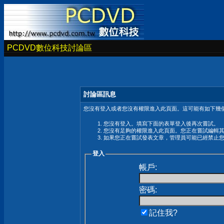
PCDVD數位科技討論區
討論區訊息
您沒有登入或者您沒有權限進入此頁面。這可能有如下幾個
您沒有登入。填寫下面的表單登入後再次嘗試。
您沒有足夠的權限進入此頁面。您正在嘗試編輯
如果您正在嘗試發表文章，管理員可能已經禁止
登入
帳戶:
密碼:
記住我?