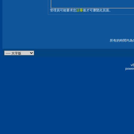
管理員可能要求您
註冊
後才可瀏覽此頁面。
所有的時間均為G
vB
power