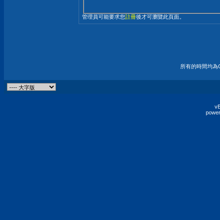
管理員可能要求您
註冊
後才可瀏覽此頁面。
所有的時間均為G
vB
power