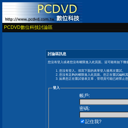
PCDVD數位科技討論區
討論區訊息
您沒有登入或者您沒有權限進入此頁面。這可能有如下幾個
您沒有登入。填寫下面的表單登入後再次嘗試。
您沒有足夠的權限進入此頁面。您正在嘗試編輯
如果您正在嘗試發表文章，管理員可能已經禁止
登入
帳戶:
密碼:
記住我?