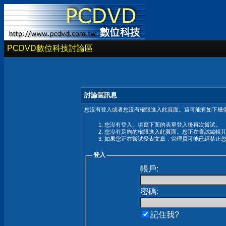
PCDVD數位科技討論區
討論區訊息
您沒有登入或者您沒有權限進入此頁面。這可能有如下幾個
您沒有登入。填寫下面的表單登入後再次嘗試。
您沒有足夠的權限進入此頁面。您正在嘗試編輯
如果您正在嘗試發表文章，管理員可能已經禁止
登入
帳戶:
密碼:
記住我?