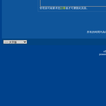
管理員可能要求您
註冊
後才可瀏覽此頁面。
所有的時間均為G
vB
power