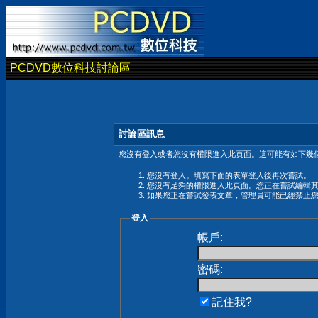
PCDVD數位科技討論區
討論區訊息
您沒有登入或者您沒有權限進入此頁面。這可能有如下幾個
您沒有登入。填寫下面的表單登入後再次嘗試。
您沒有足夠的權限進入此頁面。您正在嘗試編輯
如果您正在嘗試發表文章，管理員可能已經禁止
登入
帳戶:
密碼:
記住我?