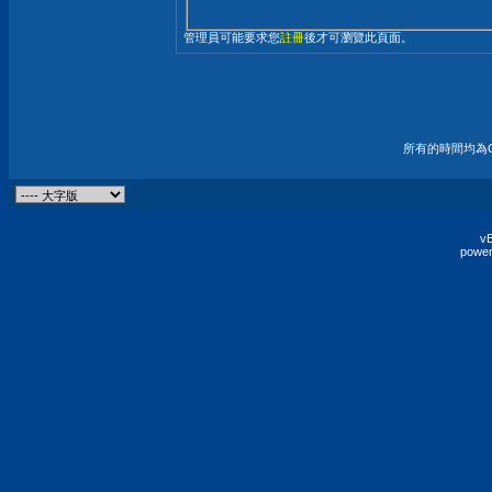
管理員可能要求您
註冊
後才可瀏覽此頁面。
所有的時間均為G
vB
power