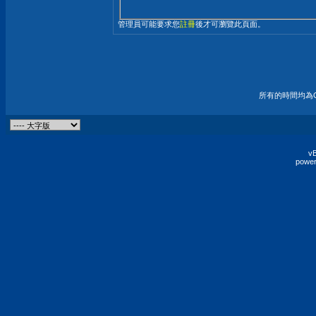
管理員可能要求您
註冊
後才可瀏覽此頁面。
所有的時間均為G
vB
power