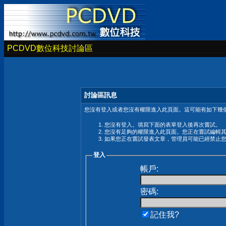
PCDVD數位科技討論區
討論區訊息
您沒有登入或者您沒有權限進入此頁面。這可能有如下幾個
您沒有登入。填寫下面的表單登入後再次嘗試。
您沒有足夠的權限進入此頁面。您正在嘗試編輯
如果您正在嘗試發表文章，管理員可能已經禁止
登入
帳戶:
密碼:
記住我?