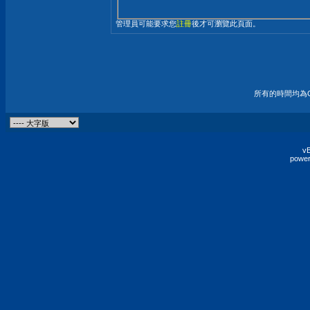
管理員可能要求您
註冊
後才可瀏覽此頁面。
所有的時間均為G
vB
power