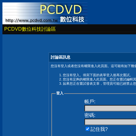
PCDVD數位科技討論區
討論區訊息
您沒有登入或者您沒有權限進入此頁面。這可能有如下幾個
您沒有登入。填寫下面的表單登入後再次嘗試。
您沒有足夠的權限進入此頁面。您正在嘗試編輯
如果您正在嘗試發表文章，管理員可能已經禁止
登入
帳戶:
密碼:
記住我?