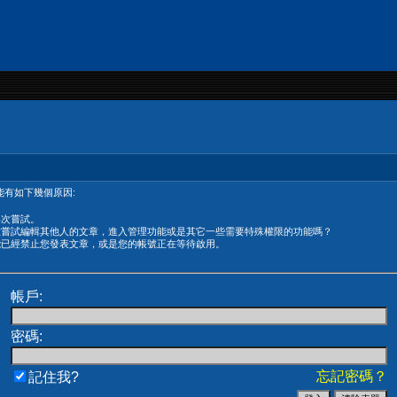
有如下幾個原因:
再次嘗試。
在嘗試編輯其他人的文章，進入管理功能或是其它一些需要特殊權限的功能嗎？
能已經禁止您發表文章，或是您的帳號正在等待啟用。
帳戶:
密碼:
忘記密碼？
記住我?