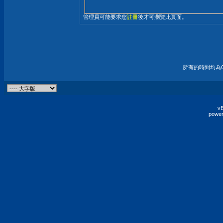
管理員可能要求您
註冊
後才可瀏覽此頁面。
所有的時間均為G
vB
power