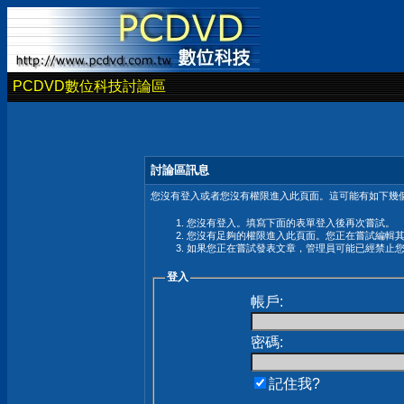
PCDVD數位科技討論區
討論區訊息
您沒有登入或者您沒有權限進入此頁面。這可能有如下幾個
您沒有登入。填寫下面的表單登入後再次嘗試。
您沒有足夠的權限進入此頁面。您正在嘗試編輯
如果您正在嘗試發表文章，管理員可能已經禁止
登入
帳戶:
密碼:
記住我?