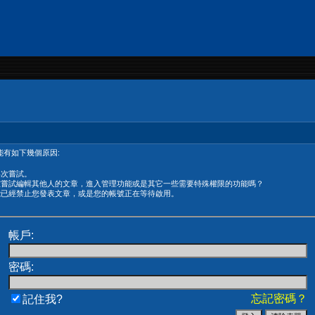
有如下幾個原因:
再次嘗試。
在嘗試編輯其他人的文章，進入管理功能或是其它一些需要特殊權限的功能嗎？
能已經禁止您發表文章，或是您的帳號正在等待啟用。
帳戶:
密碼:
忘記密碼？
記住我?