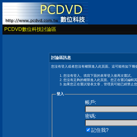
PCDVD數位科技討論區
討論區訊息
您沒有登入或者您沒有權限進入此頁面。這可能有如下幾個
您沒有登入。填寫下面的表單登入後再次嘗試。
您沒有足夠的權限進入此頁面。您正在嘗試編輯
如果您正在嘗試發表文章，管理員可能已經禁止
登入
帳戶:
密碼:
記住我?