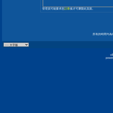
管理員可能要求您
註冊
後才可瀏覽此頁面。
所有的時間均為G
vB
power