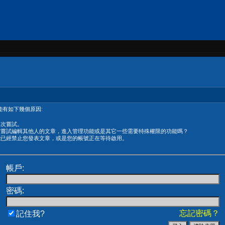
有如下幾個原因:
再次嘗試。
在嘗試編輯其他人的文章，進入管理功能或是其它一些需要特殊權限的功能嗎？
能已經禁止您發表文章，或是您的帳號正在等待啟用。
帳戶:
密碼:
忘記密碼？
記住我?