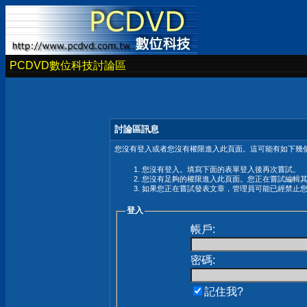
PCDVD數位科技討論區
討論區訊息
您沒有登入或者您沒有權限進入此頁面。這可能有如下幾個
您沒有登入。填寫下面的表單登入後再次嘗試。
您沒有足夠的權限進入此頁面。您正在嘗試編輯
如果您正在嘗試發表文章，管理員可能已經禁止
登入
帳戶:
密碼:
記住我?