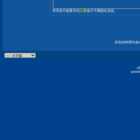
管理員可能要求您
註冊
後才可瀏覽此頁面。
所有的時間均為G
vB
power