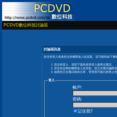
PCDVD數位科技討論區
討論區訊息
您沒有登入或者您沒有權限進入此頁面。這可能有如下幾個
您沒有登入。填寫下面的表單登入後再次嘗試。
您沒有足夠的權限進入此頁面。您正在嘗試編輯
如果您正在嘗試發表文章，管理員可能已經禁止
登入
帳戶:
密碼:
記住我?