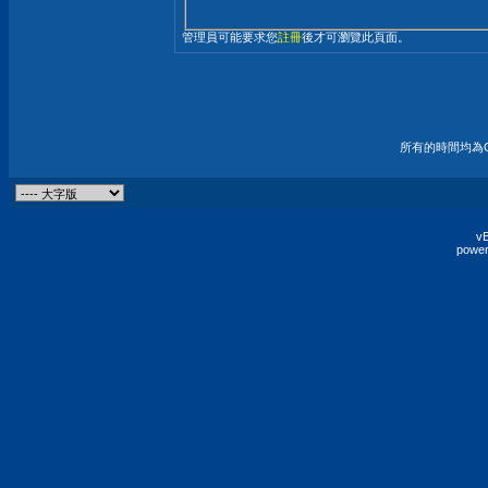
管理員可能要求您
註冊
後才可瀏覽此頁面。
所有的時間均為G
vB
power