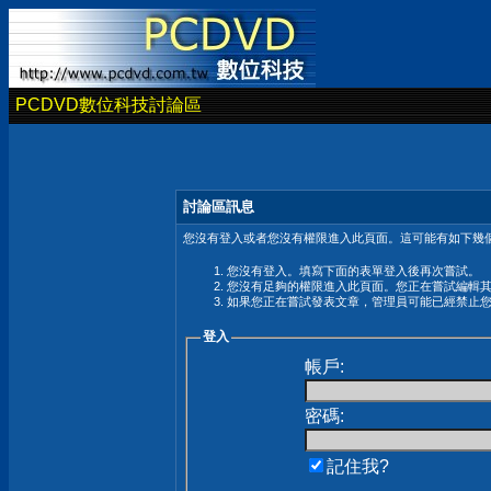
PCDVD數位科技討論區
討論區訊息
您沒有登入或者您沒有權限進入此頁面。這可能有如下幾個
您沒有登入。填寫下面的表單登入後再次嘗試。
您沒有足夠的權限進入此頁面。您正在嘗試編輯
如果您正在嘗試發表文章，管理員可能已經禁止
登入
帳戶:
密碼:
記住我?