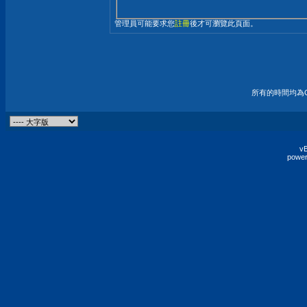
管理員可能要求您
註冊
後才可瀏覽此頁面。
所有的時間均為G
vB
power