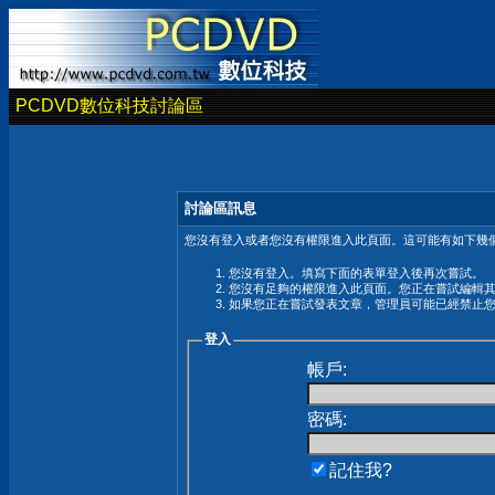
PCDVD數位科技討論區
討論區訊息
您沒有登入或者您沒有權限進入此頁面。這可能有如下幾個
您沒有登入。填寫下面的表單登入後再次嘗試。
您沒有足夠的權限進入此頁面。您正在嘗試編輯
如果您正在嘗試發表文章，管理員可能已經禁止
登入
帳戶:
密碼:
記住我?