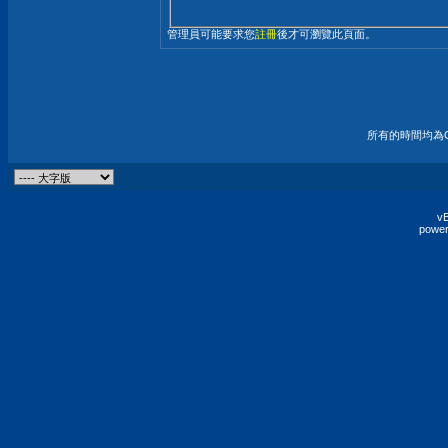
管理員可能要求您
註冊
後才可瀏覽此頁面。
所有的時間均為G
vB
power