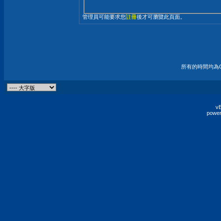
管理員可能要求您
註冊
後才可瀏覽此頁面。
所有的時間均為G
vB
power