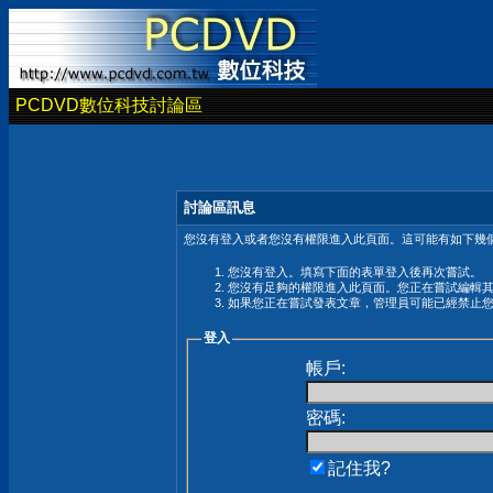
PCDVD數位科技討論區
討論區訊息
您沒有登入或者您沒有權限進入此頁面。這可能有如下幾個
您沒有登入。填寫下面的表單登入後再次嘗試。
您沒有足夠的權限進入此頁面。您正在嘗試編輯
如果您正在嘗試發表文章，管理員可能已經禁止
登入
帳戶:
密碼:
記住我?