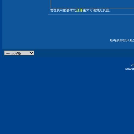
管理員可能要求您
註冊
後才可瀏覽此頁面。
所有的時間均為G
vB
power