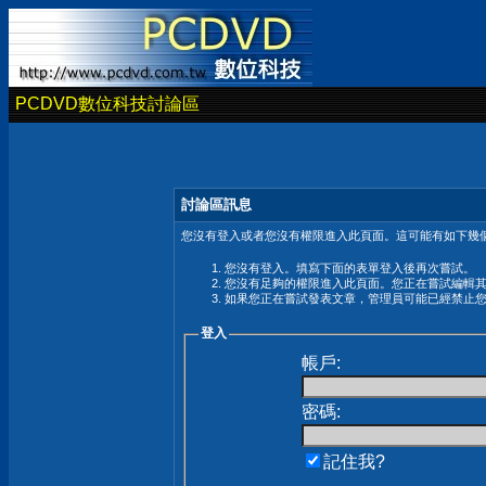
PCDVD數位科技討論區
討論區訊息
您沒有登入或者您沒有權限進入此頁面。這可能有如下幾個
您沒有登入。填寫下面的表單登入後再次嘗試。
您沒有足夠的權限進入此頁面。您正在嘗試編輯
如果您正在嘗試發表文章，管理員可能已經禁止
登入
帳戶:
密碼:
記住我?