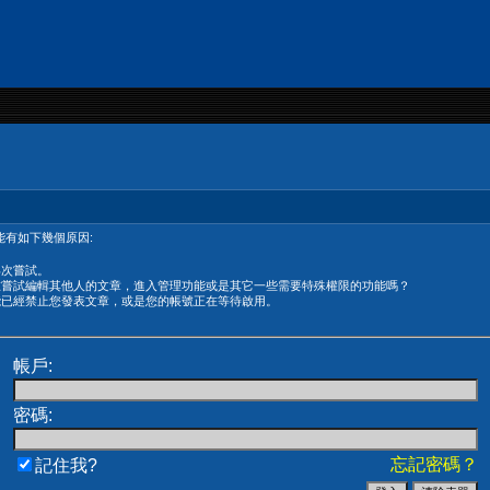
有如下幾個原因:
再次嘗試。
在嘗試編輯其他人的文章，進入管理功能或是其它一些需要特殊權限的功能嗎？
能已經禁止您發表文章，或是您的帳號正在等待啟用。
帳戶:
密碼:
忘記密碼？
記住我?