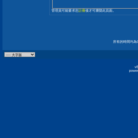
管理員可能要求您
註冊
後才可瀏覽此頁面。
所有的時間均為G
vB
power