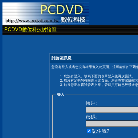
PCDVD數位科技討論區
討論區訊息
您沒有登入或者您沒有權限進入此頁面。這可能有如下幾個
您沒有登入。填寫下面的表單登入後再次嘗試。
您沒有足夠的權限進入此頁面。您正在嘗試編輯
如果您正在嘗試發表文章，管理員可能已經禁止
登入
帳戶:
密碼:
記住我?