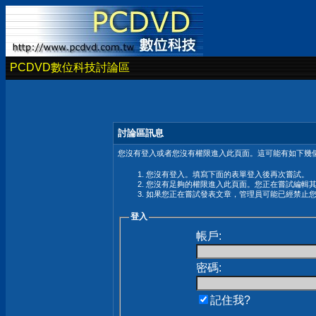
PCDVD數位科技討論區
討論區訊息
您沒有登入或者您沒有權限進入此頁面。這可能有如下幾個
您沒有登入。填寫下面的表單登入後再次嘗試。
您沒有足夠的權限進入此頁面。您正在嘗試編輯
如果您正在嘗試發表文章，管理員可能已經禁止
登入
帳戶:
密碼:
記住我?