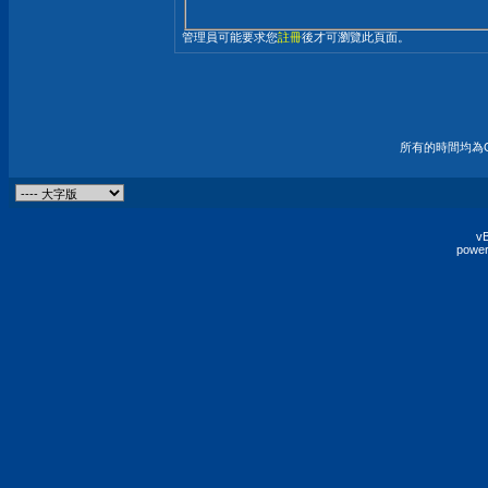
管理員可能要求您
註冊
後才可瀏覽此頁面。
所有的時間均為G
vB
power