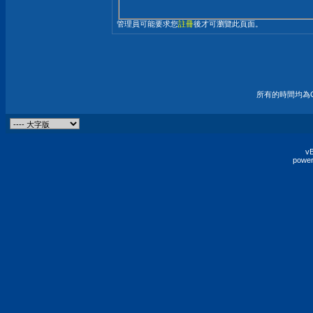
管理員可能要求您
註冊
後才可瀏覽此頁面。
所有的時間均為G
vB
power