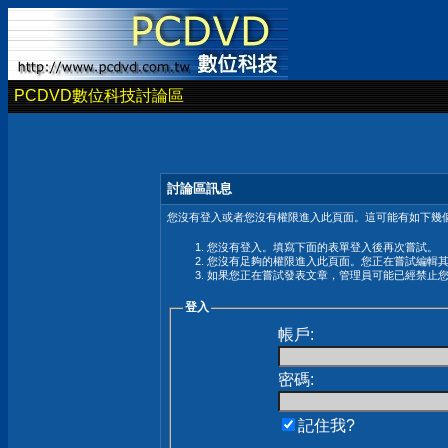
PCDVD數位科技討論區
討論區訊息
您沒有登入或者您沒有權限進入此頁面。這可能有如下幾個
您沒有登入。填寫下面的表單登入後再次嘗試。
您沒有足夠的權限進入此頁面。您正在嘗試編輯
如果您正在嘗試發表文章，管理員可能已經禁止
登入
帳戶:
密碼:
記住我?