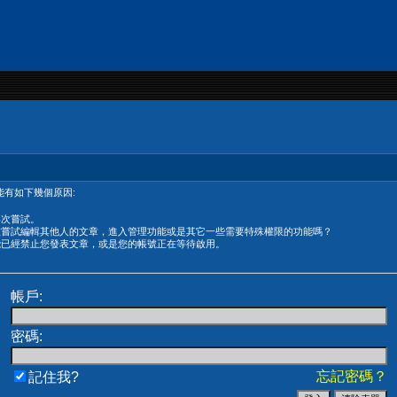
有如下幾個原因:
再次嘗試。
在嘗試編輯其他人的文章，進入管理功能或是其它一些需要特殊權限的功能嗎？
能已經禁止您發表文章，或是您的帳號正在等待啟用。
帳戶:
密碼:
忘記密碼？
記住我?