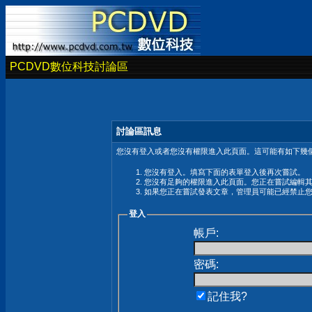
PCDVD數位科技討論區
討論區訊息
您沒有登入或者您沒有權限進入此頁面。這可能有如下幾個
您沒有登入。填寫下面的表單登入後再次嘗試。
您沒有足夠的權限進入此頁面。您正在嘗試編輯
如果您正在嘗試發表文章，管理員可能已經禁止
登入
帳戶:
密碼:
記住我?