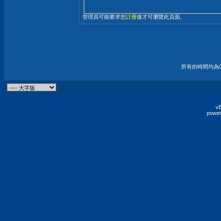
管理員可能要求您
註冊
後才可瀏覽此頁面。
所有的時間均為G
vB
power