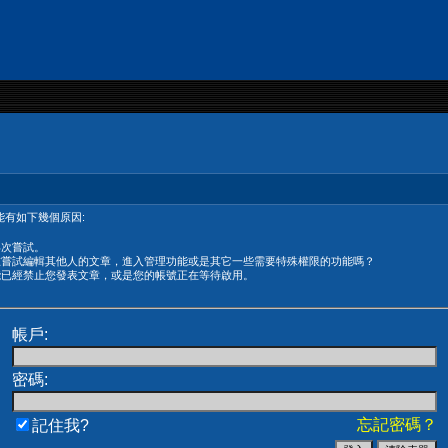
有如下幾個原因:
再次嘗試。
在嘗試編輯其他人的文章，進入管理功能或是其它一些需要特殊權限的功能嗎？
能已經禁止您發表文章，或是您的帳號正在等待啟用。
帳戶:
密碼:
忘記密碼？
記住我?