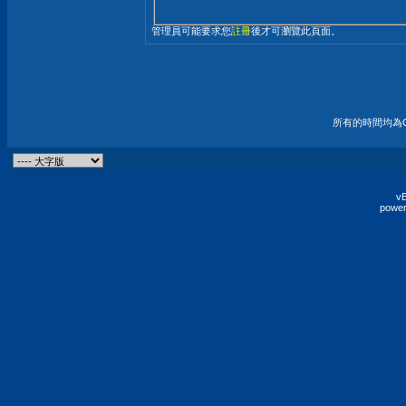
管理員可能要求您
註冊
後才可瀏覽此頁面。
所有的時間均為G
vB
power