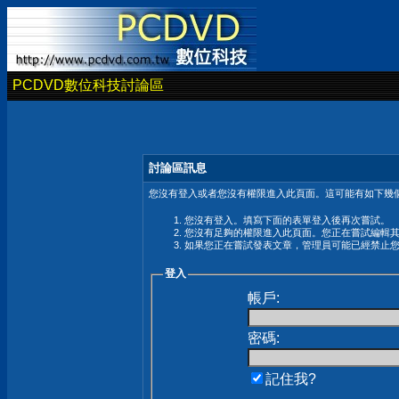
PCDVD數位科技討論區
討論區訊息
您沒有登入或者您沒有權限進入此頁面。這可能有如下幾個
您沒有登入。填寫下面的表單登入後再次嘗試。
您沒有足夠的權限進入此頁面。您正在嘗試編輯
如果您正在嘗試發表文章，管理員可能已經禁止
登入
帳戶:
密碼:
記住我?